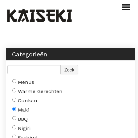
Webshop
Menu
Categorieën
Over ons
Zoek
Contact
Menus
INLOGGEN
BESTELLEN
Warme Gerechten
Gunkan
Maki
BBQ
Nigiri
Sashimi