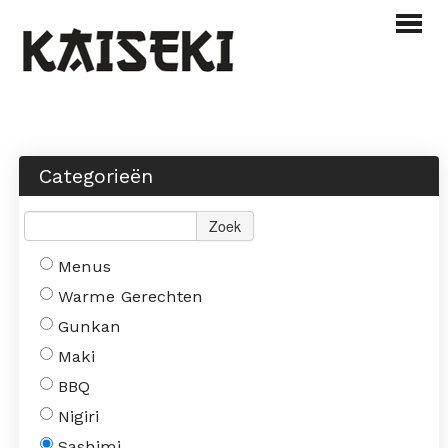
Webshop
Menu
Categorieën
Over ons
Zoek
Contact
Menus
INLOGGEN
BESTELLEN
Warme Gerechten
Gunkan
Maki
BBQ
Nigiri
Sashimi